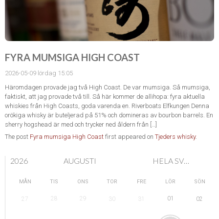
FYRA MUMSIGA HIGH COAST
2026-05-09 lördag 15:05
Häromdagen provade jag två High Coast. De var mumsiga. Så mumsiga,
faktiskt, att jag provade två till. Så här kommer de allihopa: fyra aktuella
whiskies från High Coasts, goda varenda en. Riverboats Elfkungen Denna
orökiga whisky är buteljerad på 51% och domineras av bourbon barrels. En
sherry hogshead är med och trycker ned åldern från […]
The post
Fyra mumsiga High Coast
first appeared on
Tjeders whisky
.
2026
AUGUSTI
HELA SVERIGE
MÅN
TIS
ONS
TOR
FRE
LÖR
SÖN
28
29
01
27
30
31
02