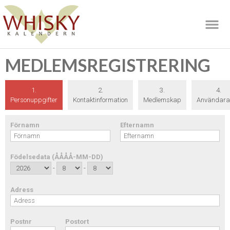
MEDLEMSREGISTRERING
1.
2.
3.
4.
Personuppgifter
Kontaktinformation
Medlemskap
Användara
Förnamn
Efternamn
Födelsedata (ÅÅÅÅ-MM-DD)
-
-
Adress
Postnr
Postort