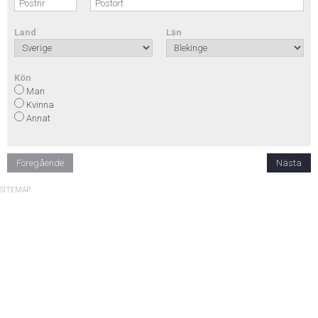
Land
Län
Kön
Man
Kvinna
Annat
Föregående
Nästa
SITEMAP