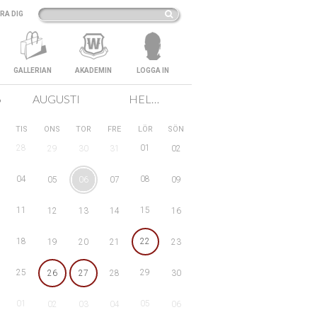
RA DIG
GALLERIAN
AKADEMIN
LOGGA IN
6
AUGUSTI
HELA SVERIGE
TIS
ONS
TOR
FRE
LÖR
SÖN
28
01
29
30
31
02
04
08
05
06
07
09
11
15
12
13
14
16
18
22
19
20
21
23
25
29
26
27
28
30
01
05
02
03
04
06