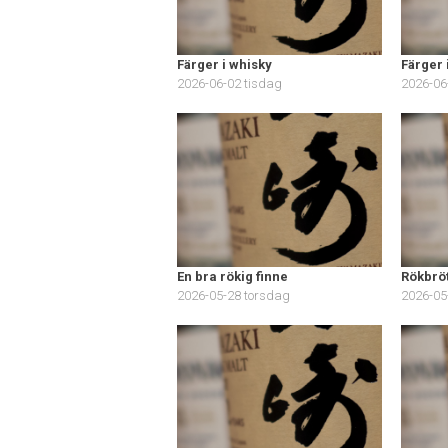
Färger i whisky
Färger 
2026-06-02 tisdag
2026-06
En bra rökig finne
Rökbröt
2026-05-28 torsdag
2026-05