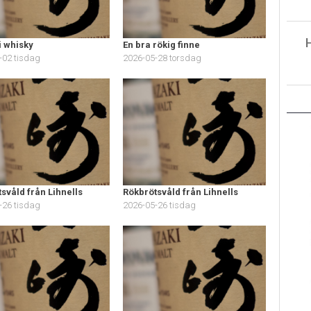
i whisky
En bra rökig finne
-02 tisdag
2026-05-28 torsdag
svåld från Lihnells
Rökbrötsvåld från Lihnells
-26 tisdag
2026-05-26 tisdag