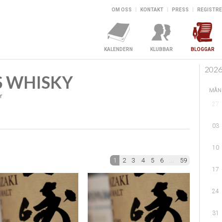
OM OSS
|
KONTAKT
|
PRESS
|
REGISTRE
KALENDERN
KLUBBAR
BLOGGAR
202
S WHISKY
MÅN
r
27
03
10
1
2
3
4
5
6
...
59
17
24
31