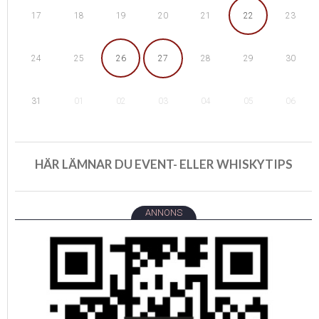
18
19
22
17
20
21
23
25
26
29
24
27
28
30
01
02
05
31
03
04
06
HÄR LÄMNAR DU EVENT- ELLER WHISKYTIPS
ANNONS