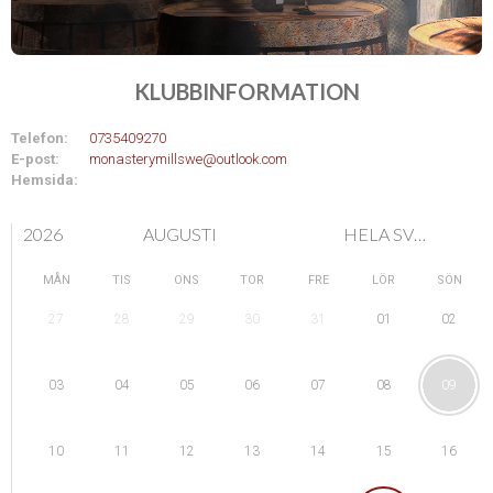
KLUBBINFORMATION
Telefon:
0735409270
E-post:
monasterymillswe@outlook.com
Hemsida:
2026
AUGUSTI
HELA SVERIGE
MÅN
TIS
ONS
TOR
FRE
LÖR
SÖN
28
29
01
27
30
31
02
04
05
08
03
06
07
09
11
12
15
10
13
14
16