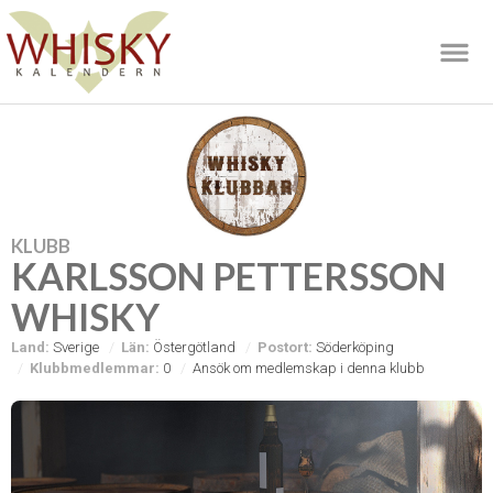
KLUBB
KARLSSON PETTERSSON
WHISKY
Land:
Sverige
Län:
Östergötland
Postort:
Söderköping
Klubbmedlemmar:
0
Ansök om medlemskap i denna klubb