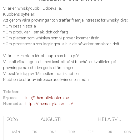
Vi är en whiskyklubb i Uddevalla.
Klubbens syfte är:
Att genom våra provningar och träffar främja intresset för whisky, dvs:
* Om dess historia
* Om produkten - smak, doft och färg
* Om platsen som whiskyn som vi provar kommer ifrån
* Om processerna och lagringen -> hur de påverkar smak och doft
Vi är inte en plats för att supa oss fulla på!
Vi skall växa lugnt och med kontroll så vi bibehåller kvaliteten på
provningarna och den goda stämningen.
Vi består idag av 15 medlemmar i klubben.
Klubben består av intresserade kvinnor och män.
Telefon:
E-post:
info@themaltytasters.se
Hemsida:
https://themaltytasters.se/
2026
AUGUSTI
HELA SVERIGE
MÅN
TIS
ONS
TOR
FRE
LÖR
SÖN