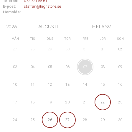
Telefon:
072 721 55 61
E-post:
staffan@highstone.se
Hemsida:
2026
AUGUSTI
HELA SVERIGE
MÅN
TIS
ONS
TOR
FRE
LÖR
SÖN
28
29
01
27
30
31
02
04
05
08
03
06
07
09
11
12
15
10
13
14
16
18
19
22
17
20
21
23
25
26
29
24
27
28
30