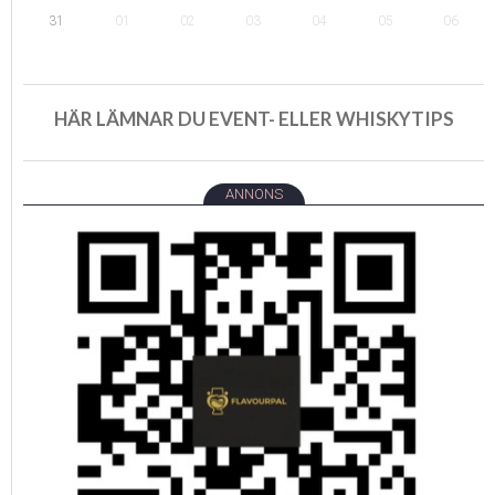
01
02
05
31
03
04
06
HÄR LÄMNAR DU EVENT- ELLER WHISKYTIPS
ANNONS