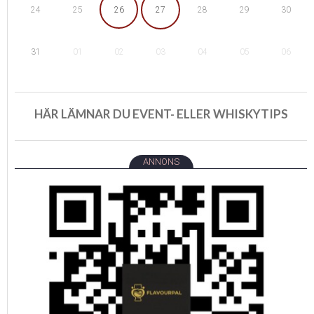
25
26
29
24
27
28
30
01
02
05
31
03
04
06
HÄR LÄMNAR DU EVENT- ELLER WHISKYTIPS
ANNONS