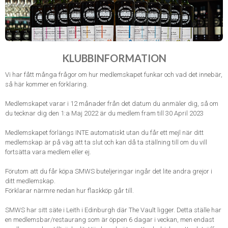
KLUBBINFORMATION
Vi har fått många frågor om hur medlemskapet funkar och vad det innebär,
så här kommer en förklaring.
Medlemskapet varar i 12 månader från det datum du anmäler dig, så om
du tecknar dig den 1:a Maj 2022 är du medlem fram till 30 April 2023
Medlemskapet förlängs INTE automatiskt utan du får ett mejl när ditt
medlemskap är på väg att ta slut och kan då ta ställning till om du vill
fortsätta vara medlem eller ej.
Förutom att du får köpa SMWS buteljeringar ingår det lite andra grejor i
ditt medlemskap.
Förklarar närmre nedan hur flaskköp går till.
SMWS har sitt säte i Leith i Edinburgh där The Vault ligger. Detta ställe har
en medlemsbar/restaurang som är öppen 6 dagar i veckan, men endast