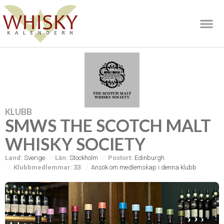
KLUBB
SMWS THE SCOTCH MALT
WHISKY SOCIETY
Land:
Sverige
Län:
Stockholm
Postort:
Edinburgh
Klubbmedlemmar:
33
Ansök om medlemskap i denna klubb