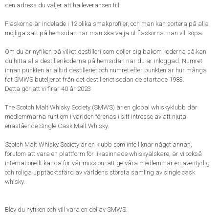
den adress du väljer att ha leveransen till.
Flaskorna är indelade i 12 olika smakprofiler, och man kan sortera på alla
möjliga sätt på hemsidan när man ska välja ut flaskorna man vill köpa.
Om du är nyfiken på vilket destilleri som döljer sig bakom koderna så kan
du hitta alla destillerikoderna på hemsidan när du är inloggad. Numret
innan punkten är alltid destilleriet och numret efter punkten är hur många
fat SMWS buteljerat från det destilleriet sedan de startade 1983.
Detta gör att vi firar 40 år 2023
The Scotch Malt Whisky Society (SMWS) är en global whiskyklubb där
medlemmarna runt om i världen förenas i sitt intresse av att njuta
enastående Single Cask Malt Whisky.
Scotch Malt Whisky Society är en klubb som inte liknar något annan,
förutom att vara en plattform för likasinnade whiskyälskare, är vi också
internationellt kända för vår mission: att ge våra medlemmar en äventyrlig
och roliga upptäcktsfärd av världens största samling av single cask
whisky.
Blev du nyfiken och vill vara en del av SMWS.