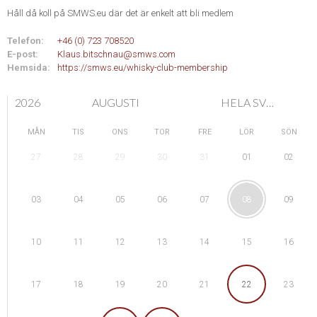
Håll då koll på SMWS.eu där det är enkelt att bli medlem
Telefon:
+46 (0) 723 708520
E-post:
Klaus.bitschnau@smws.com
Hemsida:
https://smws.eu/whisky-club-membership
2026
AUGUSTI
HELA SVERIGE
MÅN
TIS
ONS
TOR
FRE
LÖR
SÖN
28
29
01
27
30
31
02
04
05
08
03
06
07
09
11
12
15
10
13
14
16
18
19
22
17
20
21
23