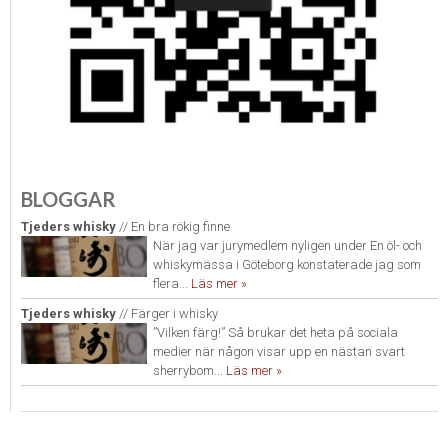
BLOGGAR
Tjeders whisky
// En bra rökig finne
När jag var jurymedlem nyligen under En öl- och
whiskymässa i Göteborg konstaterade jag som
flera...
Läs mer »
Tjeders whisky
// Färger i whisky
”Vilken färg!” Så brukar det heta på sociala
medier när någon visar upp en nästan svart
sherrybom...
Läs mer »