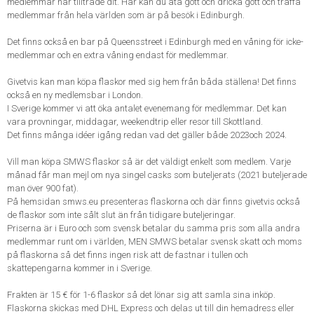
medlemmar har tillträde dit. Här kan du äta gott och dricka gott och träffa
medlemmar från hela världen som är på besök i Edinburgh.
Det finns också en bar på Queensstreet i Edinburgh med en våning för icke-
medlemmar och en extra våning endast för medlemmar.
Givetvis kan man köpa flaskor med sig hem från båda ställena! Det finns
också en ny medlemsbar i London.
I Sverige kommer vi att öka antalet evenemang för medlemmar. Det kan
vara provningar, middagar, weekendtrip eller resor till Skottland.
Det finns många idéer igång redan vad det gäller både 2023och 2024.
Vill man köpa SMWS flaskor så är det väldigt enkelt som medlem. Varje
månad får man mejl om nya singel casks som buteljerats (2021 buteljerade
man över 900 fat).
På hemsidan smws.eu presenteras flaskorna och där finns givetvis också
de flaskor som inte sålt slut än från tidigare buteljeringar.
Priserna är i Euro och som svensk betalar du samma pris som alla andra
medlemmar runt om i världen, MEN SMWS betalar svensk skatt och moms
på flaskorna så det finns ingen risk att de fastnar i tullen och
skattepengarna kommer in i Sverige.
Frakten är 15 € för 1-6 flaskor så det lönar sig att samla sina inköp.
Flaskorna skickas med DHL Express och delas ut till din hemadress eller