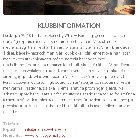
KLUBBINFORMATION
Lördagen 29/10 bildades Ronneby Whisky Förening, genom ett första möte
där vi "grovplanerade" vår verksamhet och framtid. Vi bestämde
medlemsavgift, när vi skall ha vårt första årsmöte m.m. Vi är i blandade
åldrar, både kvinnor och män. Vår "klubblokal" blir i en festlokal här i stan,
med kök och utskänkningstillstånd. Kontakt har tagits med
alkoholhandläggaren i kommunen för att allt skall gå rätt till. Vi har även
diskuterat en whiskyresa samt kommit överens om att vi skall åka på de
omkringliggande whiskymässorna.Vi skall ha 5-6 provningar om året.
Företrädesvis med provningsledare "utifrån" i början och sedan när vi blir
mer varma i kläderna, så skall vi emellanåt ha provningar själva.Två
arbetsgrupper har tillsats. En för att utforma stadgarna och en för att finna
formerna vår verksamhet. Medlemmarna består av dem som varit med på
provningarna. Vi skall utarbeta ett bra sätt att ta in nya medlemmar vad
det lider.
Telefon:
E-post:
info@ronnebywhisky.se
Hemsida:
www.ronnebywhisky.se