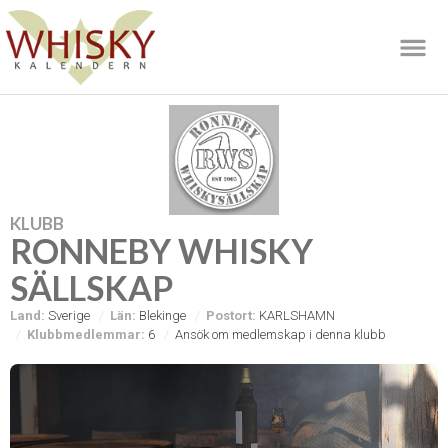
KLUBB
RONNEBY WHISKY
SÄLLSKAP
Land:
Sverige
Län:
Blekinge
Postort:
KARLSHAMN
Klubbmedlemmar:
6
Ansök om medlemskap i denna klubb