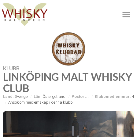
KLUBB
LINKÖPING MALT WHISKY
CLUB
Land:
Sverige
Län:
Östergötland
Postort:
.
Klubbmedlemmar:
4
Ansök om medlemskap i denna klubb