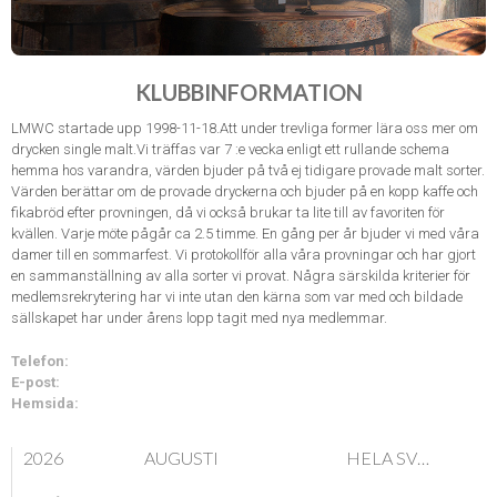
KLUBBINFORMATION
LMWC startade upp 1998-11-18.Att under trevliga former lära oss mer om
drycken single malt.Vi träffas var 7 :e vecka enligt ett rullande schema
hemma hos varandra, värden bjuder på två ej tidigare provade malt sorter.
Värden berättar om de provade dryckerna och bjuder på en kopp kaffe och
fikabröd efter provningen, då vi också brukar ta lite till av favoriten för
kvällen. Varje möte pågår ca 2.5 timme. En gång per år bjuder vi med våra
damer till en sommarfest. Vi protokollför alla våra provningar och har gjort
en sammanställning av alla sorter vi provat. Några särskilda kriterier för
medlemsrekrytering har vi inte utan den kärna som var med och bildade
sällskapet har under årens lopp tagit med nya medlemmar.
Telefon:
E-post:
Hemsida:
2026
AUGUSTI
HELA SVERIGE