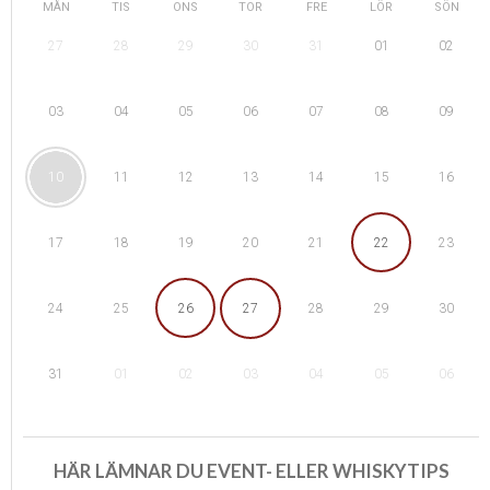
MÅN
TIS
ONS
TOR
FRE
LÖR
SÖN
28
29
01
27
30
31
02
04
05
08
03
06
07
09
11
12
15
10
13
14
16
18
19
22
17
20
21
23
25
26
29
24
27
28
30
01
02
05
31
03
04
06
HÄR LÄMNAR DU EVENT- ELLER WHISKYTIPS