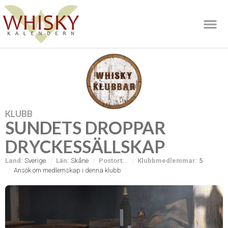
KLUBB
SUNDETS DROPPAR
DRYCKESSÄLLSKAP
Land:
Sverige
Län:
Skåne
Postort:
.
Klubbmedlemmar:
5
Ansök om medlemskap i denna klubb