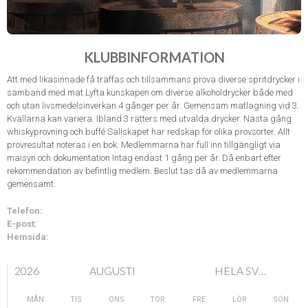
KLUBBINFORMATION
Att med likasinnade få träffas och tillsammans prova diverse spritdrycker i
samband med mat.Lyfta kunskapen om diverse alkoholdrycker både med
och utan livsmedelsinverkan.4 gånger per år. Gemensam matlagning vid 3.
Kvällarna kan variera. Ibland 3 rätters med utvalda drycker. Nästa gång
whiskyprovning och buffé.Sällskapet har redskap för olika provsorter. Allt
provresultat noteras i en bok. Medlemmarna har full inn tillgängligt via
maisyn och dokumentation Intag endast 1 gång per år. Då enbart efter
rekommendation av befintlig medlem. Beslut tas då av medlemmarna
gemensamt.
Telefon:
E-post:
Hemsida:
2026
AUGUSTI
HELA SVERIGE
MÅN
TIS
ONS
TOR
FRE
LÖR
SÖN