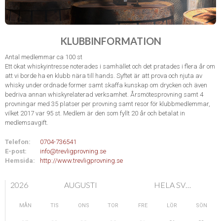
KLUBBINFORMATION
Antal medlemmar ca 100 st
Ett ökat whiskyintresse noterades i samhället och det pratades i flera år om
att vi borde ha en klubb nära till hands. Syftet är att prova och njuta av
whisky under ordnade former samt skaffa kunskap om drycken och även
bedriva annan whiskyrelaterad verksamhet. Årsmötesprovning samt 4
provningar med 35 platser per provning samt resor för klubbmedlemmar,
vilket 2017 var 95 st. Medlem är den som fyllt 20 år och betalat in
medlemsavgift.
Telefon:
0704-736541
E-post:
info@trevligprovning.se
Hemsida:
http://www.trevligprovning.se
2026
AUGUSTI
HELA SVERIGE
MÅN
TIS
ONS
TOR
FRE
LÖR
SÖN