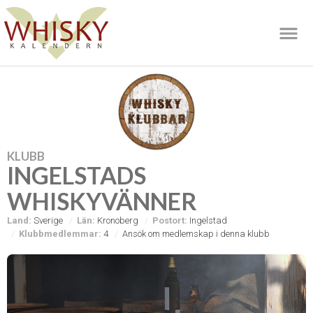
KLUBB
INGELSTADS
WHISKYVÄNNER
Land:
Sverige
Län:
Kronoberg
Postort:
Ingelstad
Klubbmedlemmar:
4
Ansök om medlemskap i denna klubb