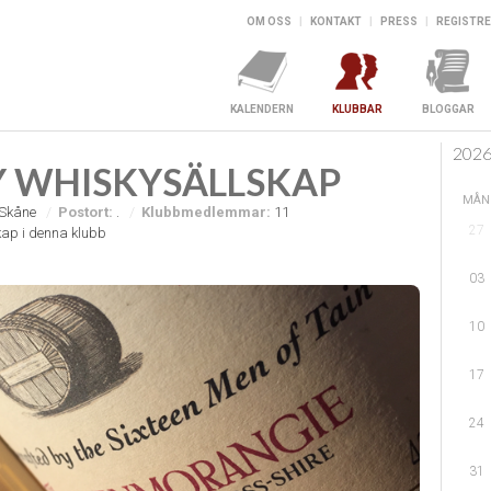
OM OSS
|
KONTAKT
|
PRESS
|
REGISTRE
KALENDERN
KLUBBAR
BLOGGAR
202
 WHISKYSÄLLSKAP
MÅN
Skåne
Postort:
.
Klubbmedlemmar:
11
27
ap i denna klubb
03
10
17
24
31