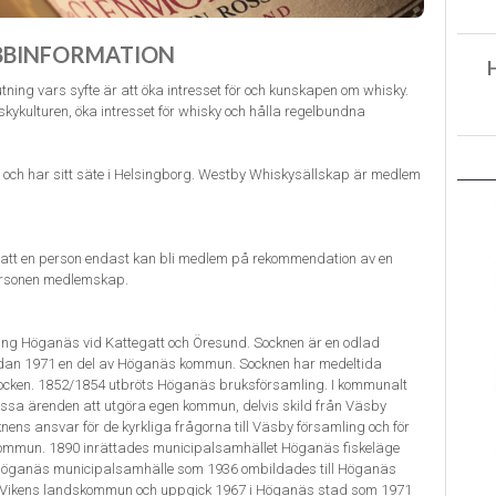
BBINFORMATION
ing vars syfte är att öka intresset för och kunskapen om whisky.
ykulturen, öka intresset för whisky och hålla regelbundna
 och har sitt säte i Helsingborg. Westby Whiskysällskap är medlem
r att en person endast kan bli medlem på rekommendation av en
personen medlemskap.
ing Höganäs vid Kattegatt och Öresund. Socknen är en odlad
sedan 1971 en del av Höganäs kommun. Socknen har medeltida
s socken. 1852/1854 utbröts Höganäs bruksförsamling. I kommunalt
sa ärenden att utgöra egen kommun, delvis skild från Väsby
ens ansvar för de kyrkliga frågorna till Väsby församling och för
ommun. 1890 inrättades municipalsamhället Höganäs fiskeläge
Höganäs municipalsamhälle som 1936 ombildades till Höganäs
 Vikens landskommun och uppgick 1967 i Höganäs stad som 1971