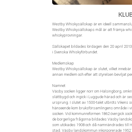
KLU
Westby Whiskysällskap är en ideell sammanslutn
Westby Whiskysällskaps mål är att främja whisk
whiskyprovningar.
Sällskapet bildades lördagen den 20 april 2013
i Svenska Whiskyförbundet.
Medlemskap
Westby Whiskysällskap är slutet, vilket innebä
annan medlem och efter att styrelsen beviljat 
Namnet
Väsby socken ligger norr om Hälsingborg, omkr
slättbygd och ingick i Luggude härad och är 
ursprung. I slutet av 1500-talet utbröts Viken
hänseende kom bruksförsamlingens område i vis
socken. Vid kommunreformen 1862 övergick sockn
de borgerliga frågorna bildades Väsby landsk
som utökades 1908 och då namnändrades till 
stad. Väsby landskommun inkorporerade 1952