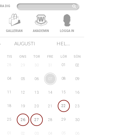
RA DIG
GALLERIAN
AKADEMIN
LOGGA IN
6
AUGUSTI
HELA SVERIGE
TIS
ONS
TOR
FRE
LÖR
SÖN
28
01
29
30
31
02
04
08
05
06
07
09
11
15
12
13
14
16
18
22
19
20
21
23
25
29
26
27
28
30
01
05
02
03
04
06