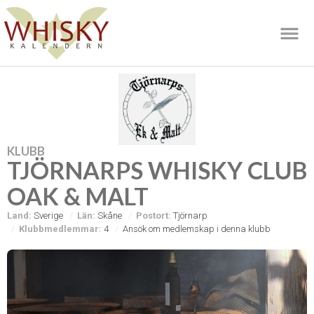
KLUBB
TJÖRNARPS WHISKY CLUB
OAK & MALT
Land:
Sverige
Län:
Skåne
Postort:
Tjörnarp
Klubbmedlemmar:
4
Ansök om medlemskap i denna klubb