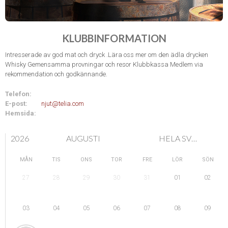
KLUBBINFORMATION
Intresserade av god mat och dryck .Lära oss mer om den ädla drycken
Whisky Gemensamma provningar och resor Klubbkassa Medlem via
rekommendation och godkännande.
Telefon:
E-post:
njut@telia.com
Hemsida:
2026
AUGUSTI
HELA SVERIGE
MÅN
TIS
ONS
TOR
FRE
LÖR
SÖN
28
29
01
27
30
31
02
04
05
08
03
06
07
09