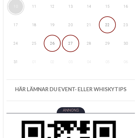
11
12
15
10
13
14
16
18
19
22
17
20
21
23
25
26
29
24
27
28
30
01
02
05
31
03
04
06
HÄR LÄMNAR DU EVENT- ELLER WHISKYTIPS
ANNONS