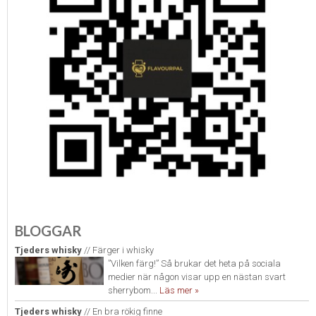
BLOGGAR
Tjeders whisky
// Färger i whisky
”Vilken färg!” Så brukar det heta på sociala
medier när någon visar upp en nästan svart
sherrybom...
Läs mer »
Tjeders whisky
// En bra rökig finne