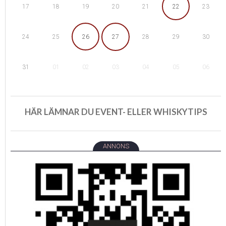
18
19
22
17
20
21
23
25
26
29
24
27
28
30
01
02
05
31
03
04
06
HÄR LÄMNAR DU EVENT- ELLER WHISKYTIPS
ANNONS