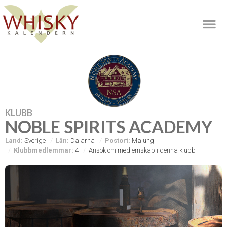
KLUBB
NOBLE SPIRITS ACADEMY
Land:
Sverige
Län:
Dalarna
Postort:
Malung
Klubbmedlemmar:
4
Ansök om medlemskap i denna klubb