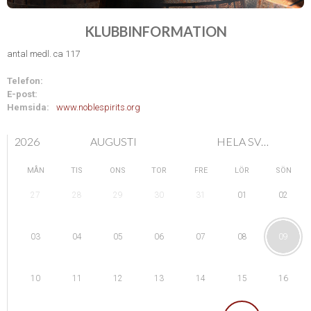
KLUBBINFORMATION
antal medl. ca 117
Telefon:
E-post:
Hemsida:
www.noblespirits.org
2026
AUGUSTI
HELA SVERIGE
MÅN
TIS
ONS
TOR
FRE
LÖR
SÖN
28
29
01
27
30
31
02
04
05
08
03
06
07
09
11
12
15
10
13
14
16