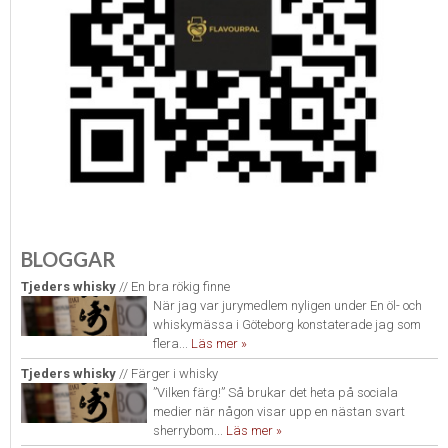
BLOGGAR
Tjeders whisky
// En bra rökig finne
När jag var jurymedlem nyligen under En öl- och
whiskymässa i Göteborg konstaterade jag som
flera...
Läs mer »
Tjeders whisky
// Färger i whisky
”Vilken färg!” Så brukar det heta på sociala
medier när någon visar upp en nästan svart
sherrybom...
Läs mer »