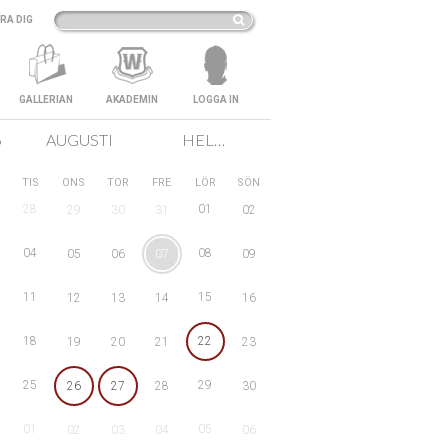
RA DIG
GALLERIAN
AKADEMIN
LOGGA IN
6
AUGUSTI
HELA SVERIGE
TIS
ONS
TOR
FRE
LÖR
SÖN
28
01
29
30
31
02
04
08
05
06
07
09
11
15
12
13
14
16
18
22
19
20
21
23
25
29
26
27
28
30
01
05
02
03
04
06