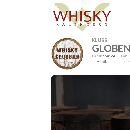
KLUBB
GLOBEN
Land:
Sverige
Län:
Ansök om medlemsk