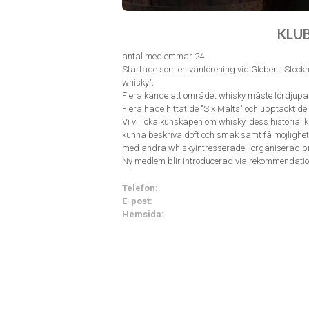
KLU
antal medlemmar 24
Startade som en vänförening vid Globen i Stockh
whisky".
Flera kände att området whisky måste fördjupa
Flera hade hittat de "Six Malts" och upptäckt 
Vi vill öka kunskapen om whisky, dess historia, ka
kunna beskriva doft och smak samt få möjlighet
med andra whiskyintresserade i organiserad p
Ny medlem blir introducerad via rekommendat
Telefon:
E-post:
Hemsida: