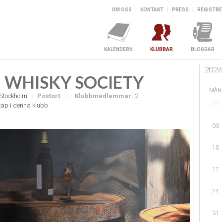
OM OSS
|
KONTAKT
|
PRESS
|
REGISTRE
KALENDERN
KLUBBAR
BLOGGAR
202
 WHISKY SOCIETY
MÅN
Stockholm
Postort:
.
Klubbmedlemmar:
2
27
ap i denna klubb
03
10
17
24
31