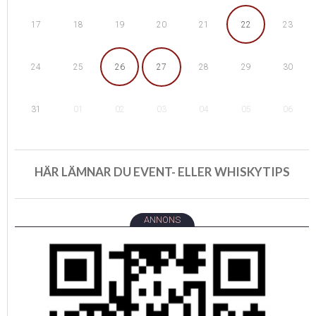
18
19
22
17
20
21
23
25
26
29
24
27
28
30
01
02
05
31
03
04
06
HÄR LÄMNAR DU EVENT- ELLER WHISKYTIPS
ANNONS