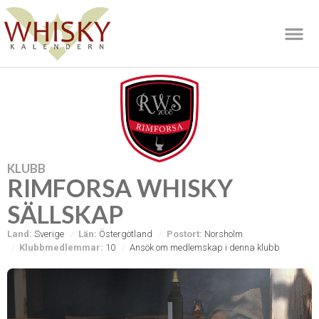
KLUBB
RIMFORSA WHISKY
SÄLLSKAP
Land:
Sverige
Län:
Östergötland
Postort:
Norsholm
Klubbmedlemmar:
10
Ansök om medlemskap i denna klubb