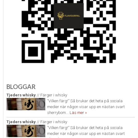
BLOGGAR
Tjeders whisky
// Färger i whisky
”Vilken färg!” Så brukar det heta på sociala
medier när någon visar upp en nästan svart
sherrybom...
Läs mer »
Tjeders whisky
// Färger i whisky
”Vilken färg!” Så brukar det heta på sociala
medier när någon visar upp en nästan svart