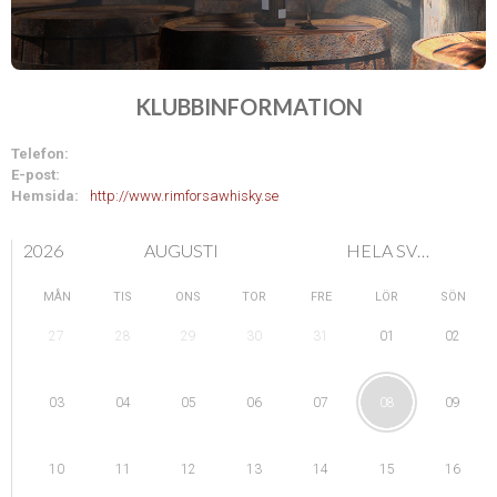
KLUBBINFORMATION
Telefon:
E-post:
Hemsida:
http://www.rimforsawhisky.se
2026
AUGUSTI
HELA SVERIGE
MÅN
TIS
ONS
TOR
FRE
LÖR
SÖN
28
29
01
27
30
31
02
04
05
08
03
06
07
09
11
12
15
10
13
14
16