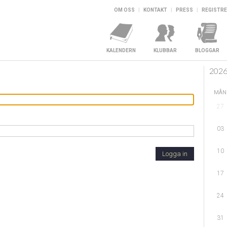
OM OSS
|
KONTAKT
|
PRESS
|
REGISTRE
KALENDERN
KLUBBAR
BLOGGAR
202
MÅN
27
03
10
Logga in
17
24
31