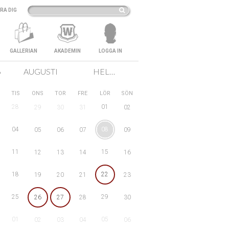
RA DIG
GALLERIAN
AKADEMIN
LOGGA IN
6
AUGUSTI
HELA SVERIGE
TIS
ONS
TOR
FRE
LÖR
SÖN
28
01
29
30
31
02
04
08
05
06
07
09
11
15
12
13
14
16
18
22
19
20
21
23
25
29
26
27
28
30
01
05
02
03
04
06